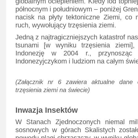
globalnym ociepleniem. Kiedy lód topnie
północnym i południowym – poniżej Grenl
nacisk na płyty tektoniczne Ziemi, c
ruch, wywołujący trzęsienia ziemi.
Jedną z najtragiczniejszych katastrof n
tsunami [w wyniku trzęsienia ziemi], 
Indonezję w 2004 r., przynosząc 
Indonezyjczykom i ludziom na całym świe
(Załącznik nr 6 zawiera aktualne dane o
trzęsienia ziemi na świecie)
Inwazja Insektów
W Stanach Zjednoczonych niemal mil
sosnowych w górach Skalistych został
powodu plagi chrząszczy, w wyniku globa