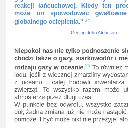
reakcji łańcuchowej. Kiedy ten pro
może on spowodować gwałtowne p
globalnego ocieplenia."
24
-Geolog John Atcheson
Niepokoi nas nie tylko podnoszenie s
chodzi także o gazy, siarkowodór i me
25
rodzaju gazy w oceanie.
To również m
lodu, jeśli z wiecznej zmarzliny wydostan
z oceanu i całej hodowli inwentarza
zwierząt. To wszystko razem może u
atmosferze przez długi czas.
W punkcie bez odwrotu, wszystko zaczn
dół; żadna zmiana już nie może nastąpić.
pomoże. I być może nikt nie przeżyje, alb