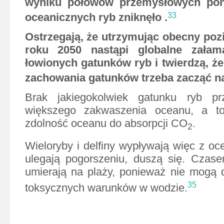
wyniku połowów przemysłowych
po
oceanicznych ryb zniknęło .
33
Ostrzegają, że utrzymując obecny po
roku 2050 nastąpi globalne załam
łowionych gatunków ryb i twierdzą, że
zachowania gatunków trzeba zacząć n
Brak jakiegokolwiek gatunku ryb pr
większego zakwaszenia oceanu, a to
zdolność oceanu do absorpcji
CO
.
2
Wieloryby i delfiny wypływają więc z oc
ulegają pogorszeniu, duszą się. Czas
umierają na plaży, ponieważ nie mogą d
35
toksycznych warunków w wodzie.