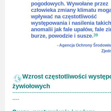
pogodowych. Wywołane przez
człowieka zmiany klimatu mog
wpływać na częstotliwość
występowania i nasilenia takic
anomalii jak fale upałów, fale z
burze, powodzie i susze.
3
9
- Agencja Ochrony Środowi
Zjed
Wzrost częstotliwości występ
żywiołowych
--------------------------------------------------------
----