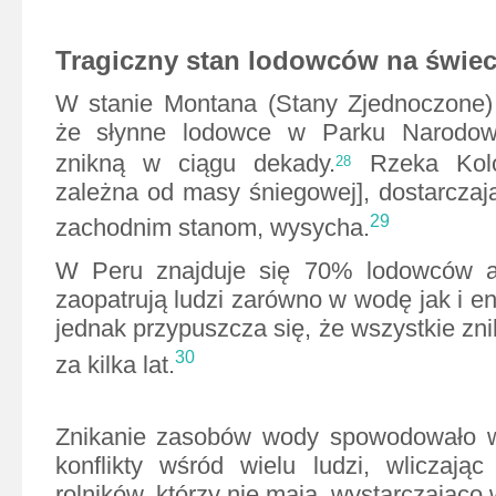
Tragiczny stan lodowców na świec
W stanie Montana (Stany Zjednoczone) 
że słynne lodowce w Parku Narodo
znikną w ciągu dekady.
Rzeka Kolor
28
zależna od masy śniegowej], dostarcza
29
zachodnim stanom, wysycha.
W Peru znajduje się 70% lodowców an
zaopatrują ludzi zarówno w wodę jak i en
jednak przypuszcza się, że wszystkie zn
30
za kilka lat.
Znikanie zasobów wody spowodowało wz
konflikty wśród wielu ludzi, wliczają
rolników, którzy nie mają
wystarczająco