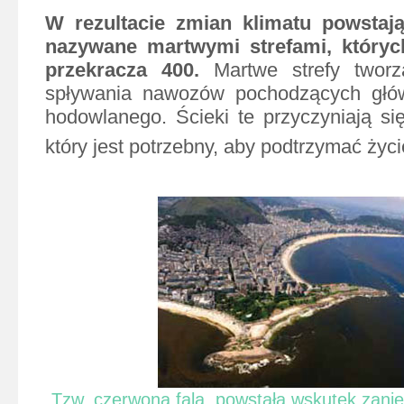
W rezultacie zmian klimatu powstaj
nazywane martwymi strefami, któryc
przekracza 400.
Martwe strefy twor
spływania nawozów pochodzących głó
hodowlanego. Ścieki te przyczyniają się
który jest potrzebny, aby podtrzymać życi
Tzw. czerwona fala, powstała wskutek zani