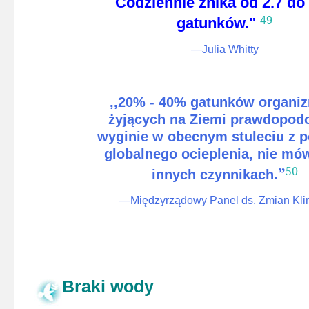
Codziennie znika od 2.7 do
gatunków."
49
—Julia Whitty
,,
20% - 40% gatunków organ
żyjących na Ziemi prawdopod
wyginie w obecnym stuleciu z 
globalnego ocieplenia, nie mó
”
50
innych czynnikach.
—Międzyrządowy Panel ds. Zmian Kli
Braki wody