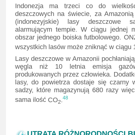
Indonezja ma trzeci co do wielkoś
deszczowych na świecie, za Amazonią
(indonezyjskie) lasy deszczowe
alarmującym tempie. W ciągu jednej m
obszar jednego boiska futbolowego. ON
wszystkich lasów może zniknąć w ciągu 1
Lasy deszczowe w Amazonii pochłaniają
węgla niż 10 letnia emisja gazów
produkowanych przez człowieka. Dodatk
lasy, do powietrza dostaje się czarny w
sadzy, które magazynują 680 razy więce
48
sama ilość
CO
.
2
UTRATA RÓŻNORODNOŚCI B