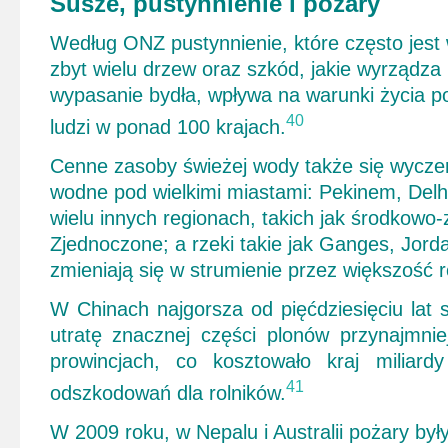
Susze, pustynnienie i pożary
Według ONZ pustynnienie, które często jest 
zbyt wielu drzew oraz szkód, jakie wyrządza
wypasanie bydła, wpływa na warunki życia po
40
ludzi w ponad 100 krajach.
Cenne zasoby świeżej wody także się wyczer
wodne pod wielkimi miastami: Pekinem, Delh
wielu innych regionach, takich jak środkowo
Zjednoczone; a rzeki takie jak Ganges, Jorda
zmieniają się w strumienie przez większość r
W Chinach najgorsza od pięćdziesięciu lat
utratę znacznej części plonów przynajmni
prowincjach, co kosztowało kraj miliard
41
odszkodowań dla rolników.
W 2009 roku, w Nepalu i Australii pożary był