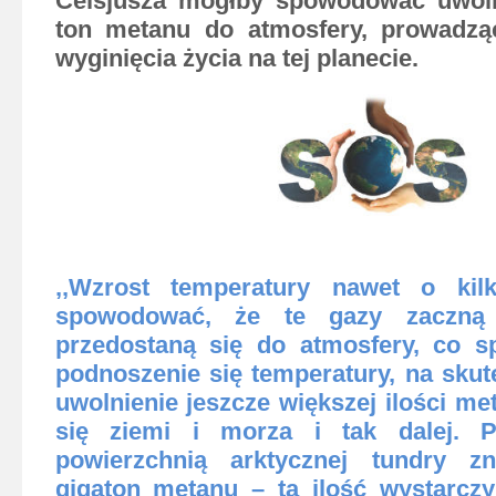
Celsjusza mógłby spowodować uwoln
ton metanu do atmosfery, prowadz
wyginięcia życia na tej planecie.
,,Wzrost temperatury nawet o kil
spowodować, że te gazy zaczną 
przedostaną się do atmosfery, co s
podnoszenie się temperatury, na skut
uwolnienie jeszcze większej ilości me
się ziemi i morza i tak dalej. P
powierzchnią arktycznej tundry z
gigaton metanu – ta ilość wystarcz