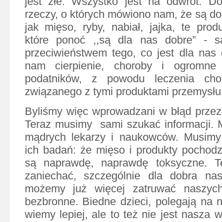
jest złe. Wszystko jest na odwrót. Do
rzeczy, o których mówiono nam, że są dob
jak mięso, ryby, nabiał, jajka, te prod
które ponoć ,,są dla nas dobre” - 
przeciwieństwem tego, co jest dla nas
nam cierpienie, choroby i ogromne 
podatników, z powodu leczenia cho
związanego z tymi produktami przemysłu
Byliśmy więc wprowadzani w błąd przez d
Teraz musimy sami szukać informacji. 
mądrych lekarzy i naukowców. Musimy
ich badań: że mięso i produkty pochod
są naprawdę, naprawdę toksyczne. T
zaniechać, szczególnie dla dobra nas
możemy już więcej zatruwać naszych
bezbronne. Biedne dzieci, polegają na 
wiemy lepiej, ale to też nie jest nasza 