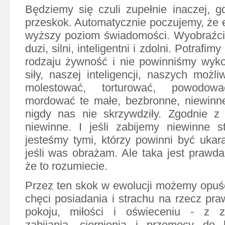
Będziemy się czuli zupełnie inaczej, 
przeskok. Automatycznie poczujemy, że
wyższy poziom świadomości. Wyobraźcie
duzi, silni, inteligentni i zdolni. Potrafi
rodzaju żywność i nie powinniśmy wyko
siły, naszej inteligencji, naszych możl
molestować, torturować, powodowa
mordować te małe, bezbronne, niewinne
nigdy nas nie skrzywdziły. Zgodnie 
niewinne. I jeśli zabijemy niewinne s
jesteśmy tymi, którzy powinni być ukar
jeśli was obrażam. Ale taka jest prawda
że to rozumiecie.
Przez ten skok w ewolucji możemy opuś
chęci posiadania i strachu na rzecz pr
pokoju, miłości i oświeceniu - z z
zabijania, cierpienia i przemocy do 