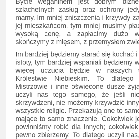
Bycie weganinem jest dobrym bizn
szlachetnych zasług oraz ochrony jed
mamy. Im mniej zniszczenia i krzywdy za
jej mieszkańcom, tym mniej musimy płac
wysoką cenę, a zapłacimy dużo wy
skończymy z mięsem, z przemysłem zwi
Im bardziej będziemy starać się kochać i
istoty, tym bardziej wspaniali będziemy 
więcej uczucia będzie w naszych 
Królestwie Niebieskim. To dlatego
Mistrzowie i inne oświecone dusze żyj
uczyli nas tego samego, że jeśli n
skrzywdzeni, nie możemy krzywdzić innyc
wszystkie religie. Przekazują one to sam
mające to samo znaczenie. Cokolwiek je
powinniśmy robić dla innych; cokolwiek
pewno zbierzemy. To dlatego uczyli nas,