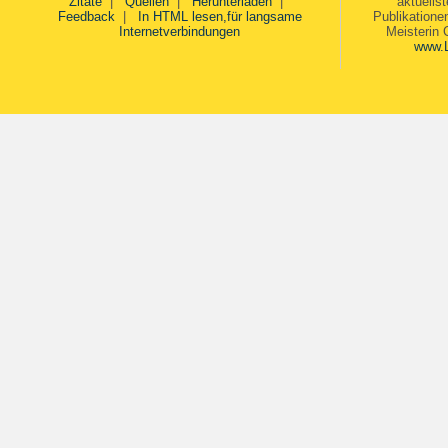
Zitate
|
Quellen
|
Herunterladen
|
aktuells
Feedback
|
In HTML lesen,für langsame
Publikatione
Internetverbindungen
Meisterin 
www.