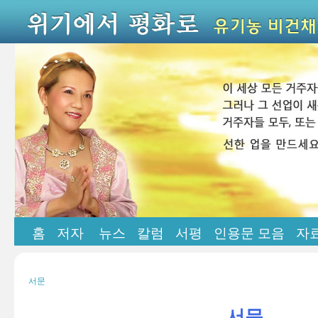
홈
저자
뉴스
칼럼
서평
인용문 모음
자
서문
서문