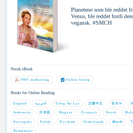
Planetene som ble reddet f
Venus, ble reddet fordi der
vegansk. #SMCH
Norsk eBook
PDF-nedlasting
Online lesing
Books for Online Reading
English
العربية
Tiếng Âu Lạc
正體中文
한국어
D
Indonesia
日本語
Magyar
Français
Norsk
Mala
Português
Polski
Pycckий
Nederlands
తెలుగు
Româneşte