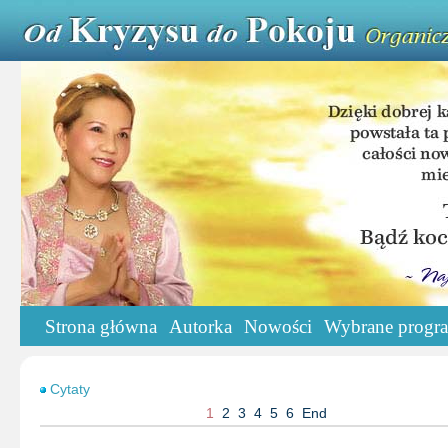
Strona główna
Autorka
Nowości
Wybrane progr
Cytaty
1
2
3
4
5
6
End