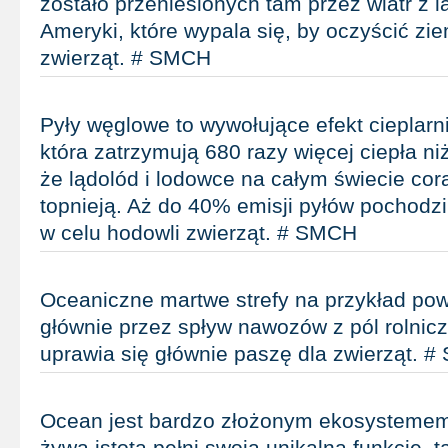
zostało przeniesionych tam przez wiatr z 
Ameryki, które wypala się, by oczyścić zi
zwierząt. # SMCH
Pyły węglowe to wywołujące efekt cieplarn
która zatrzymują 680 razy więcej ciepła ni
że lądolód i lodowce na całym świecie cor
topnieją. Aż do 40% emisji pyłów pochodzi
w celu hodowli zwierząt. # SMCH
Oceaniczne martwe strefy na przykład p
głównie przez spływ nawozów z pól rolnicz
uprawia się głównie paszę dla zwierząt. 
Ocean jest bardzo złożonym ekosystemem
żywa istota pełni swoją unikalną funkcję, t