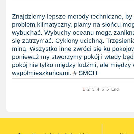
Znajdziemy lepsze metody techniczne, by
problem klimatyczny, plamy na słońcu mo
wybuchać. Wybuchy oceanu mogą zanikną
się zatrzymać. Cyklony ucichną. Trzęsieni
miną. Wszystko inne zwróci się ku pokojow
ponieważ my stworzymy pokój i wtedy będ
pokój nie tylko między ludźmi, ale między
współmieszkańcami. # SMCH
1
2
3
4
5
6
End