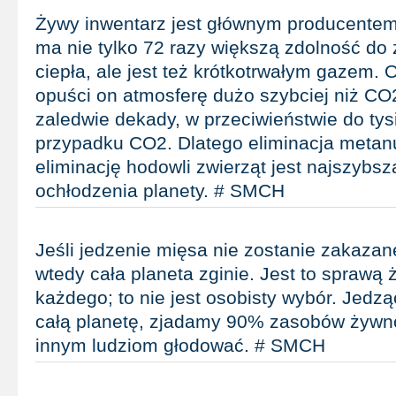
Żywy inwentarz jest głównym producente
ma nie tylko 72 razy większą zdolność do
ciepła, ale jest też krótkotrwałym gazem. 
opuści on atmosferę dużo szybciej niż CO
zaledwie dekady, w przeciwieństwie do tysi
przypadku CO2. Dlatego eliminacja metan
eliminację hodowli zwierząt jest najszybs
ochłodzenia planety. # SMCH
Jeśli jedzenie mięsa nie zostanie zakazan
wtedy cała planeta zginie. Jest to sprawą ż
każdego; to nie jest osobisty wybór. Jedz
całą planetę, zjadamy 90% zasobów żywn
innym ludziom głodować. # SMCH