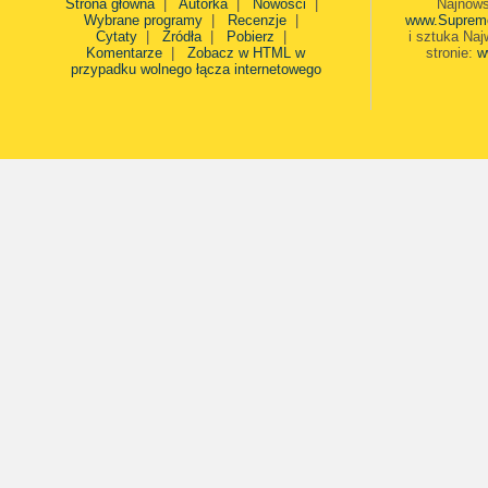
Strona główna
|
Autorka
|
Nowości
|
Najnows
Wybrane programy
|
Recenzje
|
www.Suprem
Cytaty
|
Źródła
|
Pobierz
|
i sztuka Naj
Komentarze
|
Zobacz w HTML w
stronie:
w
przypadku wolnego łącza internetowego