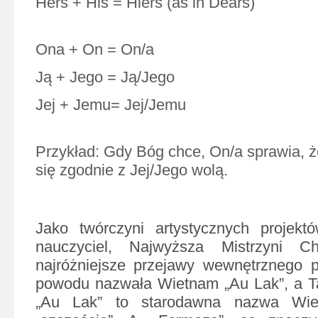
Hers + His = Hiers (as in Dears)
Ona + On = On/a
Ją + Jego = Ją/Jego
Jej + Jemu= Jej/Jemu
Przykład: Gdy Bóg chce, On/a sprawia, ż
się zgodnie z Jej/Jego wolą.
Jako twórczyni artystycznych projek
nauczyciel, Najwyższa Mistrzyni 
najróżniejsze przejawy wewnętrznego p
powodu nazwała Wietnam „Au Lak”, a Ta
„Au Lak” to starodawna nazwa Wie