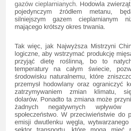
gazów cieplarnianych.
Hodowla zwierząt 
pojedynczym źródłem metanu, bę
silniejszym gazem cieplarnianym 
mającego krótszy okres trwania.
Tak więc, jak Najwyższa Mistrzyni Chi
logiczne, aby wstrzymać produkcję mięsa
przyjąć dietę roślinną, bo to natyc
temperatury na całym świecie, pozw
środowisku naturalnemu, które zniszcz
przemysł hodowlany oraz ograniczyć k
zatrzymywaniem zmian klimatu, się
dolarów. Ponadto ta zmiana może przynie
żadnych negatywnych wpływów
społeczeństwo. W przeciwieństwie do 
emisji dwutlenku węgla, wytwarzanego 
sektor transportu, które mogą mieć 