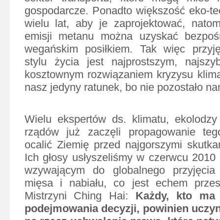
gospodarcze. Ponadto większość eko-te
wielu lat, aby je zaprojektować, natom
emisji metanu można uzyskać bezpoś
wegańskim posiłkiem. Tak więc przyj
stylu życia jest najprostszym, najszy
kosztownym rozwiązaniem kryzysu klimatu
nasz jedyny ratunek, bo nie pozostało na
Wielu ekspertów ds. klimatu, ekolodzy 
rządów już zaczęli propagowanie teg
ocalić Ziemię przed najgorszymi skutka
Ich głosy usłyszeliśmy w czerwcu 2010
wzywającym do globalnego przyjęcia
mięsa i nabiału, co jest echem przes
Mistrzyni Ching Hai:
Każdy, kto ma 
podejmowania decyzji, powinien uczy