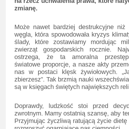
na rzecz uchwalenia prawa, które naty
zmianę.
Może nawet bardziej destrukcyjne niż 
węgla, która spowodowała kryzys klima
ślady, które zostawiamy mordując mil
zwierząt gospodarskich rocznie. Naj
ostrzega, że ta amoralna przestęp
światowe proporcje, a nasze akty prze
nas w postaci klęsk żywiołowych. „Ja
zbierzesz”. Tak brzmią nauki wszechświa
są w księgach świętych największych relig
Doprawdy, ludzkość stoi przed decy
zwrotnym. Mamy ostatnią szansę, aby ter
Przyjmując życzliwą ratującą życie diet
rozproszyć ogarniające nas ciemności.