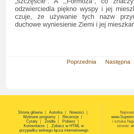
„szczęście”. A ,,Formoza”, co znaczy 
odzwierciedla piękno wyspy i jej miesz
czuje, że używanie tych nazw przyn
duchowe wyniesienie Ziemi i jej mieszka
Poprzednia
Następna
Strona główna
|
Autorka
|
Nowości
|
Najnows
Wybrane programy
|
Recenzje
|
www.Suprem
Cytaty
|
Źródła
|
Pobierz
|
i sztuka Naj
Komentarze
|
Zobacz w HTML w
stronie:
w
przypadku wolnego łącza internetowego