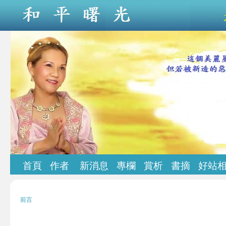
首頁
作者
新消息
專欄
賞析
書摘
好站
前言