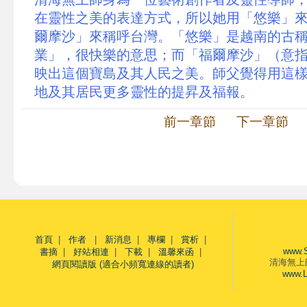
在靈性之美的表達方式，所以她用「悠樂」
爾摩沙」來稱呼台灣。「悠樂」是越南的古
業」，很快樂的意思；而「福爾摩沙」（意
映出這個寶島及其人民之美。師父覺得用這
地及其居民更多靈性的提昇及福報。
前一章節
下一章節
首頁
|
作者
|
新消息
|
專欄
|
賞析
|
www.
書摘
|
好站相連
|
下載
|
溫馨來函
|
清海無上
網頁閱讀版 (適合小頻寬連線的讀者)
www.L