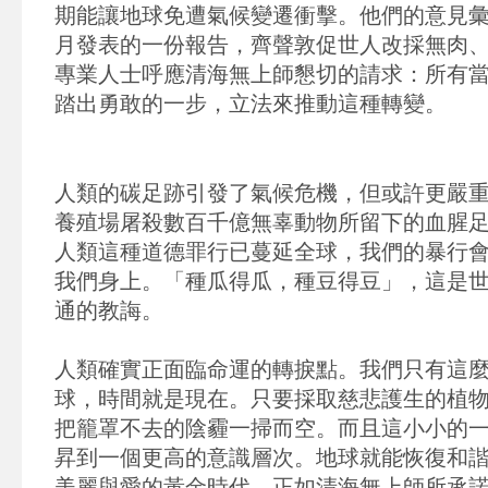
期能讓地球免遭氣候變遷衝擊。他們的意見
月發表的一份報告，齊聲敦促世人改採無肉
專業人士呼應清海無上師懇切的請求：所有
踏出勇敢的一步，立法來推動這種轉變。
人類的碳足跡引發了氣候危機，但或許更嚴
養殖場屠殺數百千億無辜動物所留下的血腥
人類這種道德罪行已蔓延全球，我們的暴行
我們身上。「種瓜得瓜，種豆得豆」，這是
通的教誨。
人類確實正面臨命運的轉捩點。我們只有這
球，時間就是現在。只要採取慈悲護生的植
把籠罩不去的陰霾一掃而空。而且這小小的
昇到一個更高的意識層次。地球就能恢復和
美麗與愛的黃金時代。正如清海無上師所承