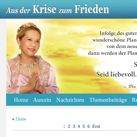
Home
Autorin
Nachrichten
Themenbeiträge
R
Zitate
1
2
3
4
5
6
End