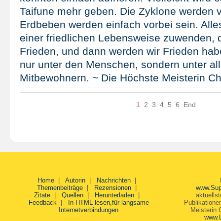
Taifune mehr geben. Die Zyklone werden 
Erdbeben werden einfach vorbei sein. Alles
einer friedlichen Lebensweise zuwenden, 
Frieden, und dann werden wir Frieden hab
nur unter den Menschen, sondern unter al
Mitbewohnern. ~ Die Höchste Meisterin Ch
1
2
3
4
5
6
End
Home
|
Autorin
|
Nachrichten
|
Themenbeiträge
|
Rezensionen
|
www.Sup
Zitate
|
Quellen
|
Herunterladen
|
aktuells
Feedback
|
In HTML lesen,für langsame
Publikatione
Internetverbindungen
Meisterin 
www.