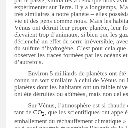
par le passé, similaires à ceux que nous a
expérimenter sur Terre. Il y a longtemps, Ma
très similaires à notre planète – elles posséda
vie et des gens comme nous. Mais les habita
Vénus ont détruit leur propre planète, leur fo
élevaient trop d’animaux, si bien que les ga
déclenché un effet de serre irréversible, ave
du sulfure d’hydrogène. C’est pour cela que 
observer les traces formées par les océans et
d’autrefois.
Environ 5 milliards de planètes ont été 
connu un sort similaire à celui de Vénus ou 
planètes dont les habitants ont un faible niv
ont été détruites ou abîmées, mais non celle
Sur Vénus, l’atmosphère est si chaude e
tant de
CO
, que les scientifiques ont appelé
2
emballement du réchauffement climatique » e
ce à quoi pourrait ressembler l’avenir de la T