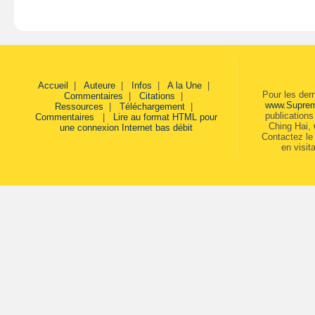
Accueil
|
Auteure
|
Infos
|
A la Une
|
Pour les der
Commentaires
|
Citations
|
www.Supre
Ressources
|
Téléchargement
|
publication
Commentaires
|
Lire au format HTML pour
Ching Hai,
une connexion Internet bas débit
Contactez le 
en visit