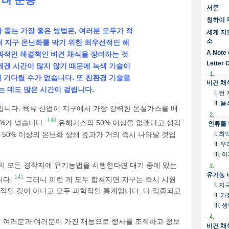
장려 운동
서문
칭하이 
 돕는 가장 좋은 방법은, 여러분 모두가 적
세계 지
소
 지구 온난화를 막기 위한 최우선적인 해
A Note 
과적인 해결책인 비건 채식을 장려하는 것
Letter 
에겐 시간이 많지 않기 때문에 녹색 기술이
1.
 기다릴 수가 없습니다. 또 친환경 기술을
비건 채
 데도 많은 시간이 걸립니다.
I. 
II.
입니다. 육류 산업이 지구에서 가장 강력한 온실가스를 배
2.
140
0%가 넘습니다.
유해가스의 50% 이상을 없앤다고 생각
인류를 
 50% 이상의 온난화 상쇄 효과가 거의 즉시 나타날 것입
I. 
II.
III
의 모든 경작지에 유기농법을 시행한다면 대기 중에 있는
3.
유기농 
141
니다.
그러니 이런 게 모두 합쳐지면 지구는 즉시 시원
I. 
신적인 것이 아니고 모두 과학적인 통계입니다. 다 입증되고
II.
III
4.
 여러분과 여러분이 가진 재능으로 행사를 조직하고 정보
비건 채