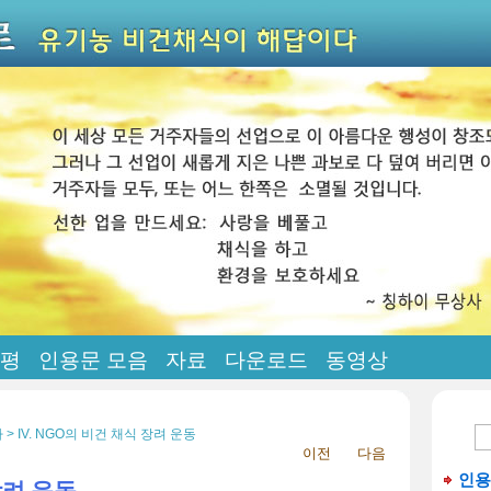
평
인용문 모음
자료
다운로드
동영상
 IV. NGO의 비건 채식 장려 운동
이전
다음
인용