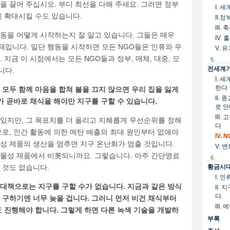
을 끌어 주십시오. 부디 최선을 다해 주세요. 그러면 정부
I. 
욱 확대시킬 수도 있습니다.
II.
III
동을 어떻게 시작하는지 잘 알고 있습니다. 그들은 매우
IV.
재입니다. 일단 행동을 시작하면 모든 NGO들은 인류와 우
V. 
 지금 이 시점에서는 모든 NGO들과 정부, 매체, 대중, 모
5.
전세계가
니다.
I. 
한다
 모두 함께 마음을 합쳐 불을 끄지 않으면 우리 집을 잃게
II.
%가 곧바로 채식을 해야만 지구를 구할 수 있습니다.
로 
III
 있지만, 그 목표치를 더 올리고 지혜롭게 우선순위를 정해
다
으로, 인간 활동에 의한 메탄 배출의 최대 원인부터 없애야
IV.
성 제품의 생산을 멈추면 지구 온난화가 멈출 것입니다.
V. 
동물성 제품에서 비롯되니까요. 그렇습니다. 아주 간단명료
6.
황금시대
 것도 없습니다.
I. 
 대책으로는 지구를 구할 수가 없습니다. 지금과 같은 방식
II.
다.
 구하기엔 너무 늦을 겁니다. 그러니 먼저 비건 채식부터
III
도 진행해야 합니다. 그렇게 하면 다른 녹색 기술을 개발하
부록