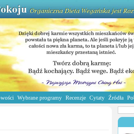
wości
Wybrane programy
Recenzje
Cytaty
Źródła
Po