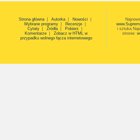
Strona główna
|
Autorka
|
Nowości
|
Najnows
Wybrane programy
|
Recenzje
|
www.Suprem
Cytaty
|
Źródła
|
Pobierz
|
i sztuka Naj
Komentarze
|
Zobacz w HTML w
stronie:
w
przypadku wolnego łącza internetowego