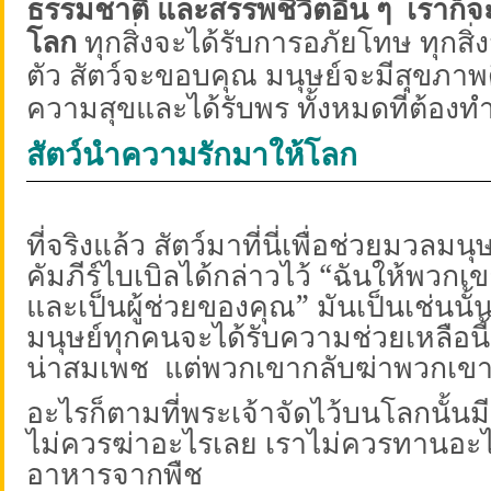
ธรรมชาติ และสรรพชีวิตอื่น ๆ
เราก็จ
โลก
ทุกสิ่งจะได้รับการอภัยโทษ ทุกสิ่
ตัว สัตว์จะขอบคุณ มนุษย์จะมีสุขภาพด
ความสุขและได้รับพร ทั้งหมดที่ต้องทำ
สัตว์นำความรักมาให้โลก
ที่จริงแล้ว สัตว์มาที่นี่เพื่อช่วยมวลมนุ
คัมภีร์ไบเบิลได้กล่าวไว้
“
ฉันให้พวกเข
และเป็นผู้ช่วยของคุณ
”
มันเป็นเช่นนั้น
มนุษย์ทุกคนจะได้รับความช่วยเหลือนี้ แ
น่าสมเพช
แต่พวกเขากลับฆ่าพวกเข
อะไรก็ตามที่พระเจ้าจัดไว้บนโลกนั้นม
ไม่ควรฆ่าอะไรเลย เราไม่ควรทานอ
อาหารจากพืช