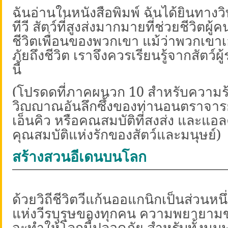
ฉันอ่านในหนังสือพิมพ์ ฉันได้ยินทางวิ
ทีวี สัตว์ที่สูงส่งมากมายที่ช่วยชีวิตผ
ชีวิตเพื่อนของพวกเขา แม้ว่าพวกเขาเอ
ภัยถึงชีวิต เราจึงควรเรียนรู้จากสัตว์ผู้
นี้
(
โปรดดูที่ภาคผนวก
10
สำหรับความรู
วิญญาณอันลึกซึ้งของท่านอนุตราจารย์
เอ็นคิว หรือคุณสมบัติที่สูงส่ง และแอล
คุณสมบัติแห่งรักของสัตว์และมนุษย์)
สร้างสวนอีเดนบนโลก
ด้วยวิถีชีวิตวีแก้นออแกนิกเป็นส่วนหน
แห่งวีรบุรุษของทุกคน ความพยายามข
จะทำให้โลกนี้ปลอดภัย สำหรับทั้งมนุษ