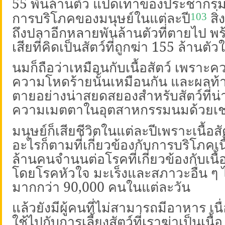
55
พันล้านตัว แปดเท่าของประชากรมนุ
การบริโภคของมนุษย์ในแต่ละปี
สิ
103
ถึงปลาอีกหลายพันล้านตัวที่ตายไป พ
เสียที่คิดเป็นสัตว์ที่ถูกฆ่า
155
ล้านตัว
นมก็ถือว่าเหมือนกับเนื้อสัตว์ เพรา
ความโหดร้ายนั้นเหมือนกัน และผลท้าย
ตายอย่างน่าสยดสยองสำหรับสัตว์ที่น่
ความเมตตาในอุตสาหกรรมนมด้วยเช่
มนุษย์ก็เสียชีวิตในแต่ละปีเพราะเนื้อ
อะไรก็ตามที่เกี่ยวข้องกับการบริโภคเนื
ล้านคนจำนนต่อโรคที่เกี่ยวข้องกับเนื้
โดยโรคหัวใจ มะเร็งและสภาวะอื่น ๆ ไ
มากกว่า
90,000
คนในแต่ละวัน
แล้วยังมีผู้คนที่ไม่สามารถมีอาหาร เน
ใช้ไปกับการเลี้ยงสัตว์ที่เราฆ่าเป็นเนื้อ