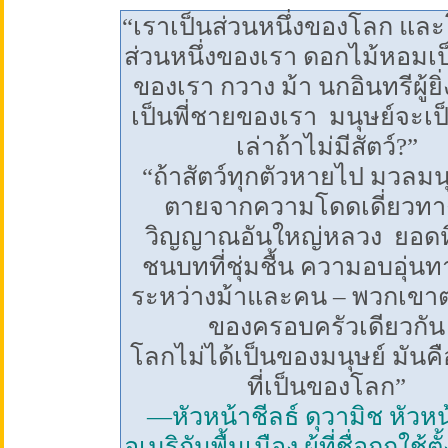
“
เราเป็นส่วนหนึ่งของโลก และ
ส่วนหนึ่งของเรา ดอกไม้หอมเป
ของเรา กวาง ม้า นกอินทรีผู้ยิ่
เป็นพี่ชายของเรา
มนุษย์จะเ
เล่าถ้าไม่มีสัตว์?”
“
ถ้าสัตว์ทุกตัวหายไป มวลมน
ตายจากความโดดเดี่ยวทา
วิญญาณอันใหญ่หลวง
ยอดหิ
ชนบทที่ชุ่มชื้น ความอบอุ่น
ระหว่างม้าและคน – พวกเขาต
ของครอบครัวเดียวกัน
โลกไม่ได้เป็นของมนุษย์ มันคื
ที่เป็นของโลก”
—
หัวหน้าชีลธ์ ดุวามิช หัวหน
อเมริกันพื้นเมือง ผู้ที่ชื่อถูกใช้ตั