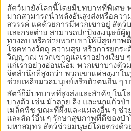
สัตว์มายังโลกนี้โดยมีบทบาทที่พิเศ
มากสามารถนำพลังอันสูงส่งหรือควา
สวรรค์ แค่ด้วยการมีพวกเขาอยู่ สัตว์บ
และกระต่าย สามารถปกป้องมนุษย์ผู้ด
ทางลบ หรือช่วยพวกเขาให้มีสุขภาพดี
โชคทางวัตถุ ความสุข หรือการยกระด
วิญญาณ พวกเขาดูแลเราอย่างเงียบ 
แก่เราอย่างอ่อนน้อม พวกเขาบางตั
จิตสำนึกที่สูงกว่า พวกเขาแค่ลงมาในรู
ช่วยเหลือมวลมนุษย์หรือตัวตนอื่น ๆ 
สัตว์ก็มีบทบาทที่สูงส่งและสำคัญในโ
บางตัว เช่น ม้าลาย ลิง และนกแก้วป่
เมล็ดพืช ขณะที่ผึ้งและแมลงอื่น ๆ ช่ว
และสัตว์อื่น ๆ รักษาสุขภาพที่ดีของป่
มหาสมุทร สัตว์ช่วยมนุษย์โดยตรงด้วย