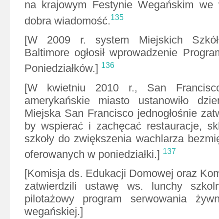
na krajowym Festynie Wegańskim we w
135
dobra wiadomość.
[W 2009 r. system Miejskich Szkó
Baltimore ogłosił wprowadzenie Progra
136
Poniedziałków.]
[W kwietniu 2010 r., San Francisc
amerykańskie miasto ustanowiło dzi
Miejska San Francisco jednogłośnie zatw
by wspierać i zachęcać restauracje, s
szkoły do zwiększenia wachlarza bezmi
137
oferowanych w poniedziałki.]
[Komisja ds. Edukacji Domowej oraz Ko
zatwierdzili ustawę ws. lunchy szkol
pilotażowy program serwowania żywn
wegańskiej.]