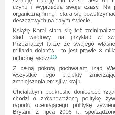
szanuję, oddaję mu cześć. Jest on t
czynu i wyprzedza swoje czasy. Na p
organiczną firmę i stara się powstrzyma
deszczowych na całym świecie.
Książę Karol stara się też zminimaliz
ślad węglowy, na przykład w swoi
Przeznaczył także ze swojego własn
miliarda dolarów - to jest prawie 3 mil
ochronę lasów.
128
Z pełną pokorą pochwalam rząd Wiel
wszystkie jego projekty zmierzaj
zmniejszenia emisji w kraju.
Chciałabym podkreślić doniosłość rząd
chodzi o zrównoważoną politykę żyw
raportu oceniającego politykę żywie
Brytanii z lipca 2008 r., sporządzo