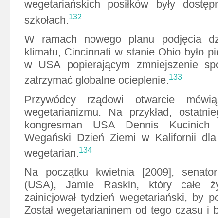
wegetariańskich posiłków były dostę
132
szkołach.
W ramach nowego planu podjęcia dz
klimatu, Cincinnati w stanie Ohio było 
w USA popierającym zmniejszenie sp
133
zatrzymać globalne ocieplenie.
Przywódcy rządowi otwarcie mówią
wegetarianizmu. Na przykład, ostatnie
kongresman USA Dennis Kucinich p
Wegański Dzień Ziemi w Kalifornii dla
134
wegetarian.
Na początku kwietnia [2009], senato
(USA), Jamie Raskin, który całe ży
zainicjował tydzień wegetariański, by 
Został wegetarianinem od tego czasu i 