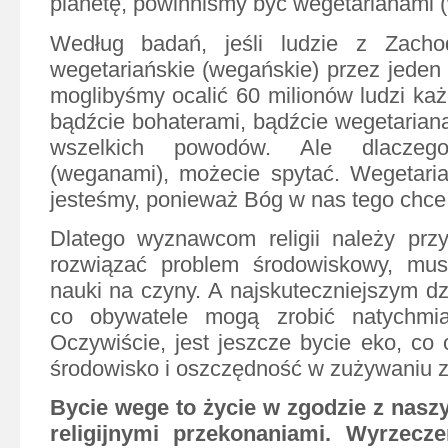
planetę, powinniśmy być wegetarianami 
Według badań, jeśli ludzie z Zacho
wegetariańskie (wegańskie) przez jeden 
moglibyśmy ocalić 60 milionów ludzi ka
bądźcie bohaterami, bądźcie wegetarian
wszelkich powodów. Ale dlaczego
(weganami), możecie spytać. Wegetari
jesteśmy, ponieważ Bóg w nas tego chce
Dlatego wyznawcom religii należy prz
rozwiązać problem środowiskowy, mus
nauki na czyny. A najskuteczniejszym dz
co obywatele mogą zrobić natychmi
Oczywiście, jest jeszcze bycie eko, co
środowisko i oszczędność w zużywaniu 
Bycie wege to życie w zgodzie z nas
religijnymi przekonaniami. Wyrzecz