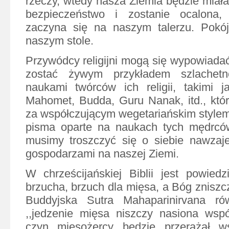
rzeczy, wtedy nasza Ziemia będzie mia
bezpieczeństwo i zostanie ocalona,
zaczyna się na naszym talerzu. Pokó
naszym stole.
Przywódcy religijni mogą się wypowiadać
zostać żywym przykładem szlachetn
naukami twórców ich religii, takimi j
Mahomet, Budda, Guru Nanak, itd., któr
za współczującym wegetariańskim stylem
pisma oparte na naukach tych mędrców
musimy troszczyć się o siebie nawzaj
gospodarzami na naszej Ziemi.
W chrześcijańskiej Biblii jest powiedz
brzucha, brzuch dla mięsa, a Bóg zniszczy
Buddyjska Sutra Mahaparinirvana ró
,,jedzenie mięsa niszczy nasiona wspó
czyn mięsożercy będzie przerażał ws