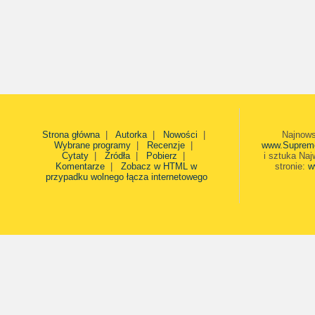
Strona główna
|
Autorka
|
Nowości
|
Najnows
Wybrane programy
|
Recenzje
|
www.Suprem
Cytaty
|
Źródła
|
Pobierz
|
i sztuka Naj
Komentarze
|
Zobacz w HTML w
stronie:
w
przypadku wolnego łącza internetowego